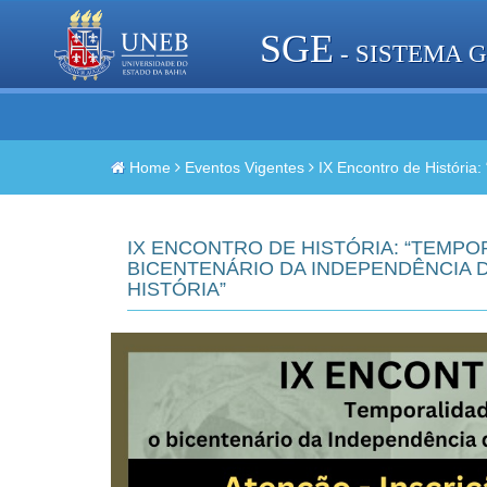
SGE
- SISTEMA 
Home
Eventos Vigentes
IX Encontro de História
IX ENCONTRO DE HISTÓRIA: “TEMP
BICENTENÁRIO DA INDEPENDÊNCIA D
HISTÓRIA”