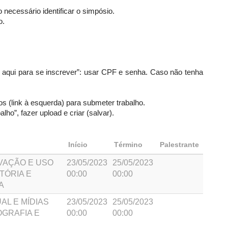
necessário identificar o simpósio.
o.
que aqui para se inscrever”: usar CPF e senha. Caso não tenha
s (link à esquerda) para submeter trabalho.
lho”, fazer upload e criar (salvar).
Início
Término
Palestrante
RVAÇÃO E USO
23/05/2023
25/05/2023
TÓRIA E
00:00
00:00
A
AL E MÍDIAS
23/05/2023
25/05/2023
OGRAFIA E
00:00
00:00