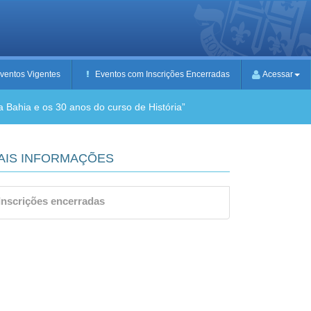
ventos Vigentes
Eventos com Inscrições Encerradas
Acessar
 Bahia e os 30 anos do curso de História”
AIS INFORMAÇÕES
Inscrições encerradas