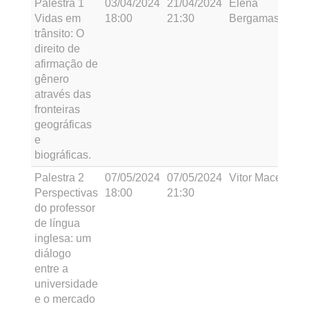
Palestra 1
03/04/2024
21/04/2024
Elena
Vidas em
18:00
21:30
Bergamaschi
trânsito: O
direito de
afirmação de
gênero
através das
fronteiras
geográficas
e
biográficas.
Palestra 2
07/05/2024
07/05/2024
Vitor Macedo
Perspectivas
18:00
21:30
do professor
de língua
inglesa: um
diálogo
entre a
universidade
e o mercado