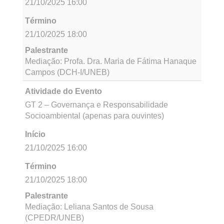
Mesa Temática X – Gênero, Relações Étnico-
raciais e Narrativas: Questões Contemporâneas
para as Humanidades
Início
21/10/2025 14:00
Término
21/10/2025 16:00
Palestrante
Profa. Emérita Dra. Maria Lúcia Nogueira –
UNEB, Profa. Dra. Sidnay Santos – UNEB,
Profa. Dra. Zoraide Silva – UNEB, Mediação:
Profa. Dra. Natalia Sá – UNEB
Atividade do Evento
GT 1 – Conflitos Socioambientais e Justiça
Ecológica (apenas para ouvintes)
Início