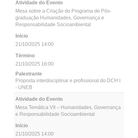
Término
25/10/2025 12:00
Palestrante
Atividade do Evento
Mesa Temática VI (Integradora): Governança da
Saúde e do Território de Povos Originários do
Brasil e do Chile
Início
21/10/2025 10:00
Término
21/10/2025 12:00
Palestrante
Lawentuchefe Espinoza – Chile, Silvia Gómez –
Chile, Paloma Souza – Canudos, Josete Moraes
- Cacica Tchydia, Mediação: Profa. Dra. Manuela
Barreto – UNEB