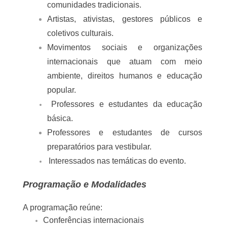
Visibilizar pesquisas e saberes insurgentes 
do Sul Global, conectando-os a debates 
internacionais sobre meio ambiente, 
educação, turismo comunitário e 
diversidade cultural.
Quem pode participar?
O evento é aberto ao público em geral e 
especialmente voltado a:
Docentes, discentes e técnicos da UNEB e 
de outras universidades do Brasil e do 
exterior.
Pesquisadores(as) e estudantes de 
graduação e pós-graduação.
Povos originários, quilombolas, ciganos e 