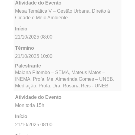
Palestrante
Profa. Dra. Antonella Galindo – UFPE, Profa.
Dra. Rosane Meire Vieira – UNEB, Emily
Figueiredo - Mulher Trans, Estudante de
Relações Públicas
Atividade do Evento
Mesa Temática IV – Estudos Multiespécie,
Ecologia Humana e Biodiversidade
Início
21/10/2025 08:00
Término
21/10/2025 10:00
Palestrante
Profa. Dra. Isadora Lima – UFBA, Prof. Dr.
Carlos Alberto Santos – UNEB, Prof. Dr. Juracy
Santos – UNEB, Mediação: Profa. Dra. Renata
Carvalho - UNEB