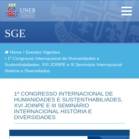
Toggle
navigation
SGE
Home
Eventos Vigentes
1º Congresso Internacional de Humanidades e
Sustenthabiliades, XVI JOINPE e III Seminário Internacional
História e Diversidades
1º CONGRESSO INTERNACIONAL DE
HUMANIDADES E SUSTENTHABILIADES,
XVI JOINPE E III SEMINÁRIO
INTERNACIONAL HISTÓRIA E
DIVERSIDADES