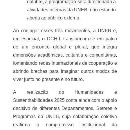
ciclo de debates acadêmicos 
transnacionais sobre ecologias, 
multiespécies e governança. Aberto ao 
público externo, constitui espaço de 
diálogo internacional e interdisciplinar.
III Seminário Internacional História e 
Diversidades
 (22 a 25 de outubro de 
2025), dedicado às pluralidades culturais e 
políticas decoloniais. Também aberto ao 
público externo, amplia a participação em 
debates globais e partilhas interculturais.
XVI Jornada de Pesquisa e Extensão – 
JOINPE
 (20 a 25 de outubro de 2025), 
consolidada como espaço de troca entre 
universidade e comunidades parceiras. 
Ressalta-se que, nos dias 23 e 24 de 