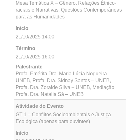
Xavier Veciana – Donut Brasil, Profa. Dra.
Francisca de Paula – UNEB, Profa. Dra. Sônia
Tomasoni – UNEB, Mediação: Profa. Me. Zilda
Paim - UNEB
Atividade do Evento
Mesa Temática IX: Línguas, Memórias e
Narrativas Indígenas
Início
21/10/2025 14:00
Término
21/10/2025 16:00
Palestrante
Profa. Dra. Elizabeth Lima – UNEB, Prof. Dr.
Pedro Daniel Souza – UNEB, Prof. Dr. Felipe
Tuxá Mediação: Profa. Dra. Évila Oliveira -
UNEB
Atividade do Evento