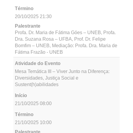
Mostra de Cinema Folk-horror e os temores da
maternidade: Reflexões sobre Fréwaka (2025),
de Aislinn Clarke Lançamento do do Grupo de
Pesquisa: LILI - Estudos em Ensino de Língua
Inglesa e Literaturas Irlandesas
Início
20/10/2025 19:30
Término
20/10/2025 21:30
Palestrante
Prof. Dr. Sanio Santos da Silva e Lauren Marinho
de Cerqueira Lima
Atividade do Evento
Mesa Temática II – Sinergias entre Economia
Criativa e Economia Circular
Início