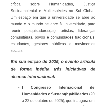
de responsabilidade, o de sustentar uma 
plataforma de diálogo com possibilidades de 
reunir sujeitos internos e externos, universidade e 
territórios, ciência e tradição, saberes acadêmicos 
e populares. Assim, o DCH-I se apresenta como 
lugar de escuta, mediação e partilha, onde a força 
da experiência acumulada se transforma em 
abertura para o novo, em responsabilidade pelo 
comum e em possibilidade de tecer futuros 
coletivos.
O DCH-I guarda em si a memória do começo e a 
força da expansão, lugar de origem e de 
diferença, de tradição e de invenção. É nesse 
território simbólico e material que se instala o 
Humanidades e Sustenthabilidades 2025: um dos 