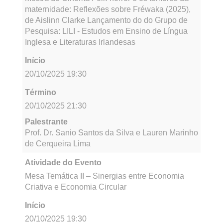
Profa. Dra. Adriana Marmori Lima (Reitora –
UNEB) Profa. Dra. Dayse Lago de Miranda
(Vice-Reitora – UNEB) Prof. Me. Flávio Dias dos
Santos Correia (Diretor do DCH I – UNEB)
Atividade do Evento
Roda de Conversa – Causos, Conflitos e
Saberes do Sertão
Início
20/10/2025 18:30
Término
20/10/2025 19:30
Palestrante
Paloma Souza, Maria Silva, José Souza,
Margarida Silva, Prof. Dr. João Maurício Ramos
(UFBA), Prof. Dr. Cloves Araújo (UNEB)
Atividade do Evento