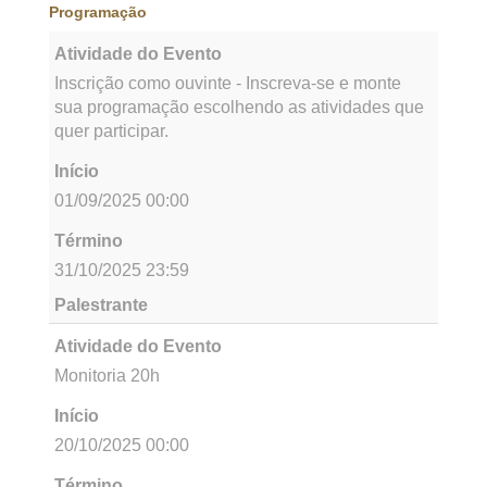
Mesas-redondas e rodas de conversas
Sessões de pôsteres e Grupos de Trabalho
(GTs)
Oficinas, minicursos e vivências sensoriais
Feira de saberes, produtos e práticas
comunitárias
Mostras culturais e artísticas
As inscrições são gratuitas, com possibilidade de 
participação presencial e online (na condição de 
ouvinte). Trabalhos acadêmicos podem ser 
submetidos em diferentes modalidades, 
organizados em eixos temáticos como justiça 
socioambiental, governança multiespécie, povos 
originários, turismo de base comunitária, 
educação insurgente, diversidade cultural, gênero 
e sexualidades.