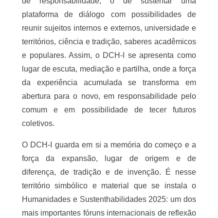
maior da UNEB em número de cursos de 
graduação, pós-graduação e estudantes. Fundado 
em 1998, no mesmo gesto institucional que 
redesenhou a universidade, o DCH-I é herdeiro de 
um pioneirismo que antecede sua própria 
fundação formal: nele germinaram, ainda nos 
anos 1980, os primeiros cursos de Relações 
Públicas e Ciências Contábeis, aos quais se 
somaram, ao longo das décadas, Administração, 
Turismo e Hotelaria, Letras em suas múltiplas 
línguas, Direito e História. Em 2006, o Programa 
de Pós-Graduação em Estudo de Linguagens 
(PPGEL) acrescentou-lhe uma dimensão 
formadora e crítica em nível stricto sensu.
Esse pioneirismo é entendido como compromisso 