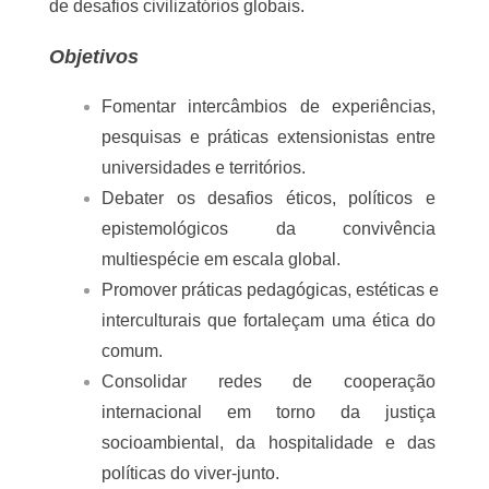
universidade em fortalecer práticas de pesquisa, 
extensão e internacionalização voltadas à justiça 
socioambiental, à diversidade e ao viver-junto em 
mundos comuns.
Tema e Perspectivas
Inspirado por estudos multiespécie, novo 
materialismo, ecologia política, ecossemiótica e 
cosmopolíticas do Sul Global, o evento se orienta 
pelo tema “Habilidades do viver junto em mundos 
comuns”.
Propõe-se a reimaginar modos de convivência 
entre humanos e não humanos de modo a 
articulando saberes acadêmicos, populares e 
tradicionais em tempos de crise socioambiental e 