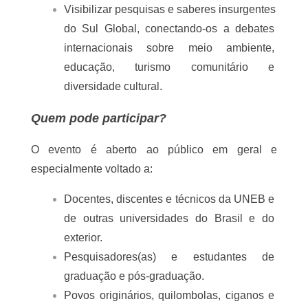
de desafios civilizatórios globais.
Objetivos
Fomentar intercâmbios de experiências, 
pesquisas e práticas extensionistas entre 
universidades e territórios.
Debater os desafios éticos, políticos e 
epistemológicos da convivência 
multiespécie em escala global.
Promover práticas pedagógicas, estéticas e 
interculturais que fortaleçam uma ética do 
comum.
Consolidar redes de cooperação 
internacional em torno da justiça 
socioambiental, da hospitalidade e das 
políticas do viver-junto.