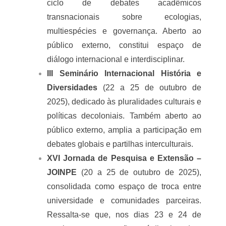
mais importantes fóruns internacionais de reflexão 
crítica sobre Humanidades, Justiça 
Socioambiental e Multiespécies no Sul Global. 
Um espaço em que a universidade se abre ao 
mundo e o mundo se abre à universidade, para 
reunir pesquisadores(as), artistas, lideranças 
comunitárias, povos e comunidades tradicionais, 
estudantes, gestores públicos e movimentos 
sociais.
Em sua edição de 2025, o evento articula 
de forma inédita três iniciativas de 
alcance internacional:
I Congresso Internacional de 
Humanidades e Sustent(h)abilidades
 (20 
a 22 de outubro de 2025), que inaugura um 