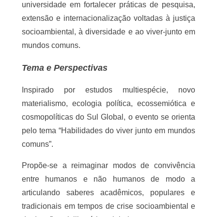
outubro, a programação será direcionada a 
atividades internas da UNEB, não estando 
aberta ao público externo.
Ao conjugar esses três movimentos, a UNEB e, 
em especial, o DCH-I, transformam-se em palco 
de um encontro global e plural, que integra 
dimensões acadêmicas, culturais e comunitárias, 
fomentando redes internacionais de cooperação e 
abrindo brechas para imaginar outros modos de 
viver junto no presente e no futuro.
A realização do Humanidades e 
Sustenthabilidades 2025 conta ainda com o apoio 
decisivo de diferentes Departamentos, Setores e 
Programas da UNEB, cuja colaboração coletiva 
reafirma o compromisso institucional da 