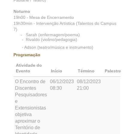
Fabiane / Teatro)
Noturno
19h00 - Mesa de Encerramento
19h30min - Intervenção Artística (Talentos do Campus
7)
- Sarah (enfermagem/poema)
- Rivaldo (violino/pedagogia)
- Adson (teatro/música e instrumento)
Programação
Atividade do
Evento
Início
Término
Palestrante
O Encontro de
06/12/2023
08/12/2023
Discentes
08:30
21:00
Pesquisadores
e
Extensionistas
objetiva
aproximar o
Território de