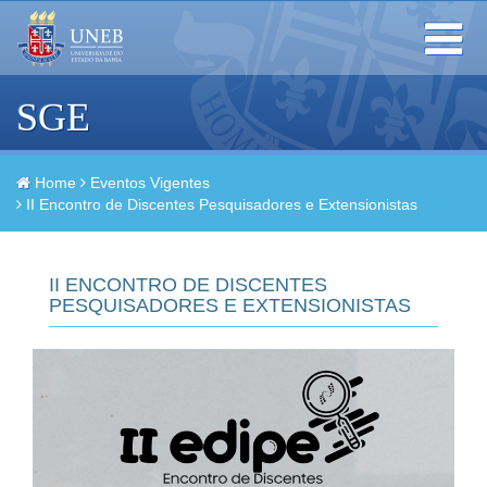
Toggle
navigation
SGE
Home
Eventos Vigentes
II Encontro de Discentes Pesquisadores e Extensionistas
II ENCONTRO DE DISCENTES
PESQUISADORES E EXTENSIONISTAS