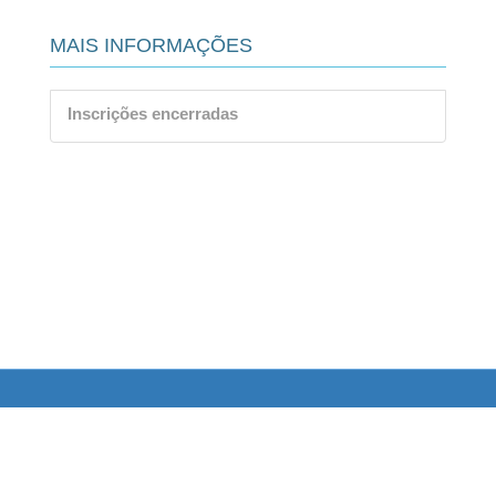
MAIS INFORMAÇÕES
Inscrições encerradas
LINKS
UNEB. 2016
Acesse outros sites relacionados a UNEB.
Portal UNEB