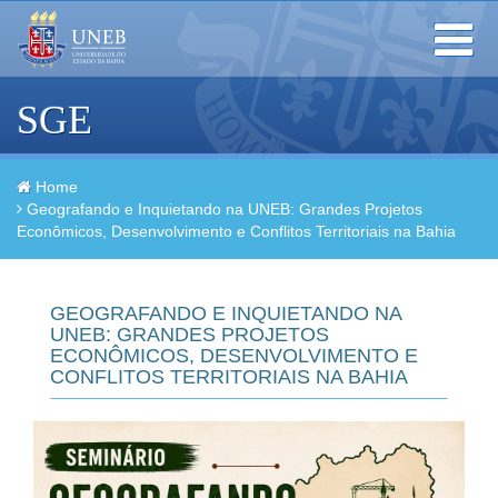
Toggle
navigation
SGE
Home
Geografando e Inquietando na UNEB: Grandes Projetos
Econômicos, Desenvolvimento e Conflitos Territoriais na Bahia
GEOGRAFANDO E INQUIETANDO NA
UNEB: GRANDES PROJETOS
ECONÔMICOS, DESENVOLVIMENTO E
CONFLITOS TERRITORIAIS NA BAHIA