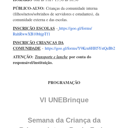
PÚBLICO-ALVO:
Crianças da comunidade interna
(filhos/netos/sobrinhos de servidores e estudantes), da
comunidade externa e das escolas.
INSCRIÇÃO ESCOLAS
-
https://goo.gl/forms/
RuhRwwXB10bhjpTf1
INSCRIÇÃO CRIANÇAS DA
COMUNIDADE
-
https://goo.gl/forms/
Y9Krn8HH5YstQeBb2
ATENÇÃO:
por conta do
Transporte e lanche
responsável/instituição.
PROGRAMAÇÃO
VI UNEBrinque
Semana da Criança da