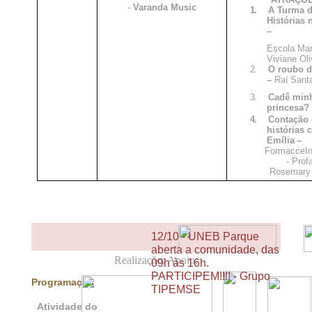
-
Varanda Music
1.
A Turma d
Histórias n
–
Escola Mar
Viviane Oli
2.
O roubo d
–
Raí
Sant
3.
Cadê min
princesa?
4.
Contação 
histórias 
Emília
–
FormacceIn
- Prof
Rosemary
12/10
- UNEB Parque
aberta a comunidade, das
Realização: Apoio:
09h às 16h.
PARTICIPEM!!!! - Grupo
Programação
TIPEMSE
Atividade do