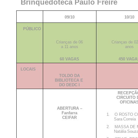
Brinquedoteca Paulo Freire
09/10
10/10
P
ÚBLICO
Crianças de 06
Crianças de 02
a 11 anos
anos
60 VAGAS
450 VAGA
LOCAIS
TOLDO DA
BIBLIOTECA E
DO DEDC I
RECEPÇÃ
CIRCUITO 
OFICINA
ABERTURA –
Fanfarra
1.
O ROSTO C
CEIFAR
Sara
Correia
2.
MASSA DE 
Natália
Souz