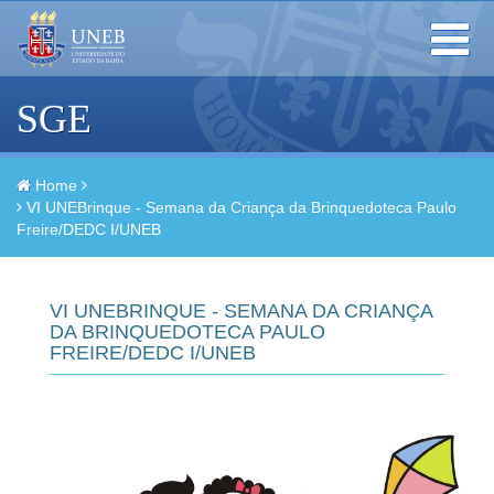
Toggle
navigation
SGE
Home
VI UNEBrinque - Semana da Criança da Brinquedoteca Paulo
Freire/DEDC I/UNEB
VI UNEBRINQUE - SEMANA DA CRIANÇA
DA BRINQUEDOTECA PAULO
FREIRE/DEDC I/UNEB