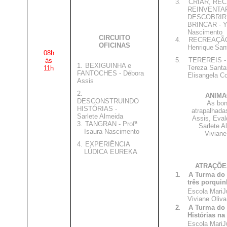
3.
CRIAR, REC
REINVENTA
DESCOBRIR
BRINCAR - 
Nascimento
CIRCUITO
4.
RECREAÇÃO
OFICINAS
Henrique
San
08h
5.
TEREREIS -
às
1.
BEXIGUINHA e
Tereza Santa
11h
FANTOCHES - Débora
Elisangela C
Assis
2.
ANIMA
DESCONSTRUINDO
As bo
HISTÓRIAS -
atrapalhada
Sarlete Almeida
Assis, Eval
3.
TANGRAN - Profª
Sarlete A
Isaura
Nascimento
Viviane
4.
EXPERIÊNCIA
LÚDICA
EUREKA
ATRAÇÕE
1.
A Turma do 
três porqui
Escola MariJ
Viviane Oliva
2.
A Turma do 
Histórias na 
Escola MariJ