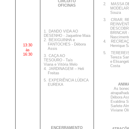
CIRCUITO
2.
MASSA D
OFICINAS
MODELAR –
Souza
3.
CRIAR, R
REINVEN
DESCOBRI
1.
DANDO VIDA AO
BRINCAR -
DESENHO - Jaqueline
Maia
Nasciment
2.
BEXIGUINHA e
4.
RECREAÇÃ
FANTOCHES - Débora
13:30
Henrique
S
Assis
às
5.
TEREREIS
16:30
3.
CAÇA AO
Tereza San
TESOURO - Taís
e
Elisangel
Viana e Vitória Melo
Costa
4.
JARDINAGEM – Heli
Freitas
5.
EXPERIÊNCIA LÚDICA
ANIM
EUREKA
As bone
atrapalhada
Débora Ass
Evaldina Si
Sarlete Al
Viviane Ol
ENCERRAMENTO
ATRAÇÕE